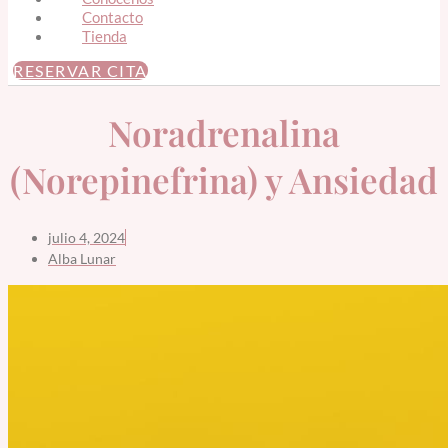
Contacto
Tienda
RESERVAR CITA
Noradrenalina
(Norepinefrina) y Ansiedad
julio 4, 2024
Alba Lunar