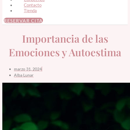
Contacto
Tienda
RESERVAR CITA
Importancia de las
Emociones y Autoestima
marzo 31, 2024
Alba Lunar