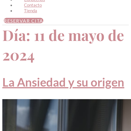
Contacto
Tienda
RESERVAR CITA
Día:
11 de mayo de
2024
La Ansiedad y su origen